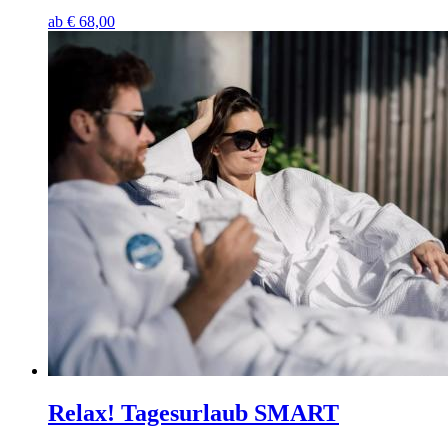
ab
€
68,00
Relax! Tagesurlaub SMART