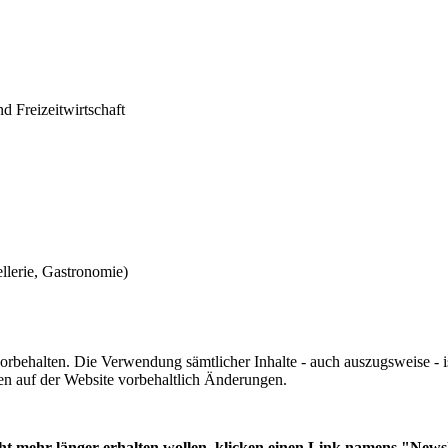
d Freizeitwirtschaft
llerie, Gastronomie)
e vorbehalten. Die Verwendung sämtlicher Inhalte - auch auszugsweise -
n auf der Website vorbehaltlich Änderungen.
ht mehr länger erhalten wollen, klicken einen Link namens "Newsl