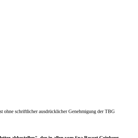
 ist ohne schriftlicher ausdrücklicher Genehmigung der TBG
etter abbestellen", der in allen vom Spa Resort Geinberg