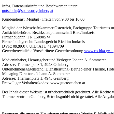
Infos, Datenauskünfte und Beschwerden unter:
gutschein@sparesortgeinberg.at
Kundendienst: Montag - Freitag von 9.00 bis 16.00
Mitglied der Wirtschaftskammer Österreich, Fachgruppe Tourismus un
Aufsichtsbehörde: Bezirkshauptmannschaft Ried/Innkreis
Firmenbuchnr.: FN 150905 w
Firmenbuchgericht: Landesgericht Ried im Innkreis
DVR: 0928607, UID: ATU 41394709
Gewerberechtliche Vorschriften: Gewerbeordnung
www.ris.bka.gv.at
Medieninhaber, Herausgeber und Verleger: Johann A. Sommerer
Adresse: Thermenplatz 1, 4943 Geinberg
Unternehmensgegenstand: Dienstleistung (Betrieb einer Therme, Hote
Managing Director - Johann A. Sommerer
Adresse: Thermenplatz 1, 4943 Geinberg
Freiwilliger Verhaltenskodex: www.guetezeichen.at
Der Inhalt dieser Website ist urheberrechtlich geschützt. Alle Recht
Thermenzentrum Geinberg BetriebsgmbH nicht gestattet. Alle Angabe
Benutzer, die unseren Newsletter oder unsere Werbe-E-Mails nic